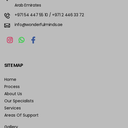
Arab Emirates
+971 54 447 55 10
/ +971 2 446 33 72
info@wonderfulminds.ae
SITE MAP
Home
Process
About Us
Our Specialists
Services
Areas Of Support
Gallery