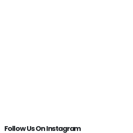
المركز
.أخصائيين ذوو خبرة و معاملة لطيفة مع الأطفال
.سهولة في الحصول على المواعيد و لطف في المعاملة
.نظافة ممتازة و تعقييم مستمر و سهولة في الحصول على
مواقف للسيارات
.أنصح به وبشدة
Wonderful Minds
شكراً
Follow Us On Instagram