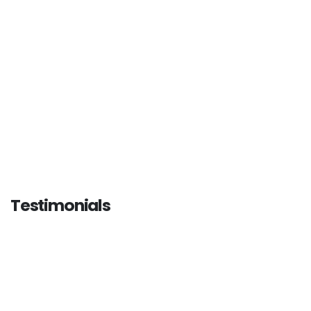
PHOTOS
READ MORE +
Testimonials
إبنتي في تحسن مستمر مع الأخصائية سابين . في هذا